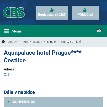
Registrace (k ČBS)
Přihlášení
Menu
Domov
Akce
Ostatní
Minulé
Zobrazit umístění
Aquapalace hotel Prague****
Čestlice
Adresa:
Zpět
Dále v nabídce
KONFERENCE