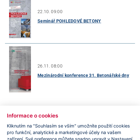
22.10. 09:00
Seminář POHLEDOVÉ BETONY
26.11. 08:00
Mezinárodní konference 31. Betonářské dny
Informace o cookies
Kliknutím na "Souhlasím se vším" umožníte použití cookies
ABC Concrete
Concrete Dictionary
ECSN
pro funkční, analytické a marketingové účely na vašem
zařízení. Své preference můžete snadno upravit v Nastavení