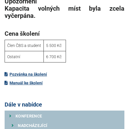
Upozornění
Kapacita volných míst byla zcela
vyčerpána.
Cena školení
Člen ČBS a student
5 500 Kč
Ostatní
6 700 Kč
Pozvánka na školení
Manuál ke školení
Dále v nabídce
KONFERENCE
NADCHÁZEJÍCÍ