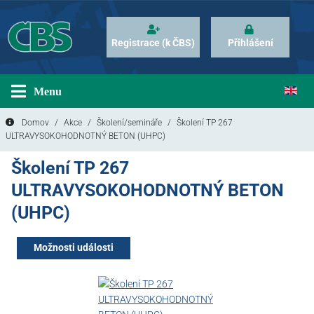
Registrace (k ČBS)
Přihlášení
Menu
Domov
Akce
Školení/semináře
Školení TP 267
ULTRAVYSOKOHODNOTNÝ BETON (UHPC)
Školení TP 267
ULTRAVYSOKOHODNOTNÝ BETON
(UHPC)
Možnosti události