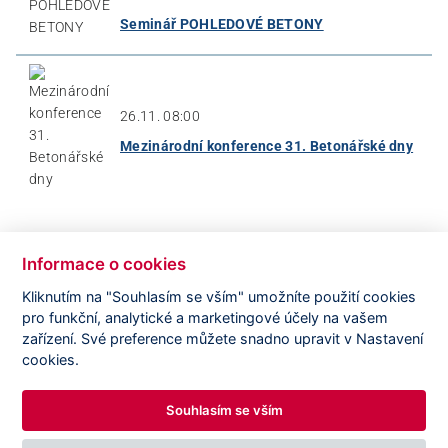
Seminář POHLEDOVÉ BETONY
26.11. 08:00
Mezinárodní konference 31. Betonářské dny
Informace o cookies
Kliknutím na "Souhlasím se vším" umožníte použití cookies
ABC Concrete
Concrete Dictionary
ECSN
pro funkční, analytické a marketingové účely na vašem
zařízení. Své preference můžete snadno upravit v Nastavení
cookies.
Beton
fib
CSSI
Souhlasím se vším